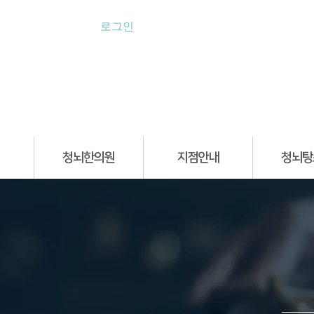
로그인
청뇌한의원
지점안내
청뇌탕